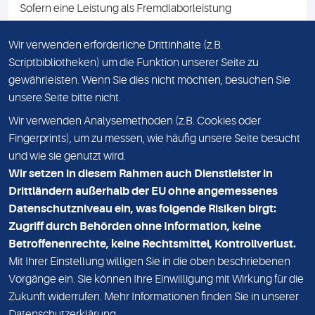
Sofern eine Leistung als Fremdlaborleistung
ausgewiesen ist, teilen wir Ihnen auf Anfrage gerne den
Namen des Fremdlabors mit. Mit der Beauftragung der
Wir verwenden erforderliche Drittinhalte (z.B.
Fremdlaborleistung erklären Sie sich mit dieser
Scriptbibliotheken) um die Funktion unserer Seite zu
Vereinbarung einverstanden.
gewährleisten. Wenn Sie dies nicht möchten, besuchen Sie
unsere Seite bitte nicht.
Wir verwenden Analysemethoden (z.B. Cookies oder
IMPRESSUM
Fingerprints), um zu messen, wie häufig unsere Seite besucht
und wie sie genutzt wird.
DATENSCHUTZ
Wir setzen in diesem Rahmen auch Dienstleister in
KONTAKT
Drittländern außerhalb der EU ohne angemessenes
Datenschutzniveau ein, was folgende Risiken birgt:
NEWSLETTER
Zugriff durch Behörden ohne Information, keine
ADRESSE
Betroffenenrechte, keine Rechtsmittel, Kontrollverlust.
MVZ Medizinisches Labor Nord MLN GmbH
Mit Ihrer Einstellung willigen Sie in die oben beschriebenen
Vorgänge ein. Sie können Ihre Einwilligung mit Wirkung für die
Essener Straße 108
Zukunft widerrufen. Mehr Informationen finden Sie in unserer
22419 Hamburg
Datenschutzerklärung
.