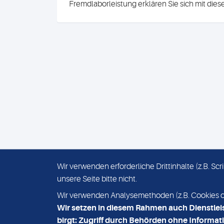
Fremdlaborleistung erklären Sie sich mit die
Wir verwenden erforderliche Drittinhalte (z.B. S
unsere Seite bitte nicht.
IMPRESSUM
DATENSCHUTZ
Wir verwenden Analysemethoden (z.B. Cookies ode
Wir setzen in diesem Rahmen auch Dienstlei
birgt: Zugriff durch Behörden ohne Informati