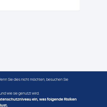
 Wenn Sie dies nicht möchten, besuchen Sie
ADRESSE
MVZ Medizinisches Labor
und wie sie genutzt wird.
Nord MLN GmbH
atenschutzniveau ein, was folgende Risiken
Essener Straße 108
lust.