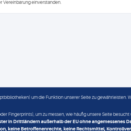
ser Vereinbarung einverstanden.
criptbibliotheken) um die Funktion unserer Seite zu gewährleisten.
KONTAKT
NEWSLETTER
r Fingerprints), um zu messen, wie häufig unsere Seite besucht 
ster in Drittländern außerhalb der EU ohne angemessenes D
on, keine Betroffenenrechte, keine Rechtsmittel, Kontrollver