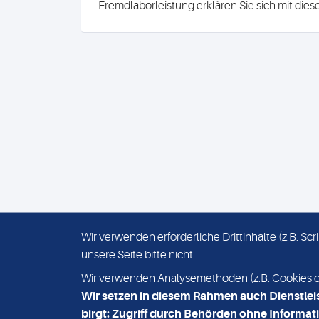
Fremdlaborleistung erklären Sie sich mit die
Wir verwenden erforderliche Drittinhalte (z.B. S
unsere Seite bitte nicht.
IMPRESSUM
DATENSCHUTZ
Wir verwenden Analysemethoden (z.B. Cookies ode
Wir setzen in diesem Rahmen auch Dienstlei
birgt: Zugriff durch Behörden ohne Informati