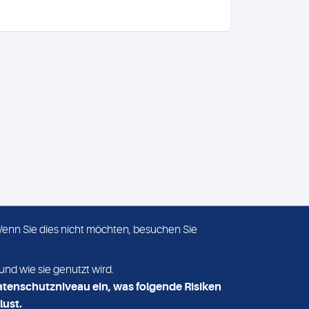
 Wenn Sie dies nicht möchten, besuchen Sie
ADRESSE
MVZ Medizinisches Labor
und wie sie genutzt wird.
Nord MLN GmbH
atenschutzniveau ein, was folgende Risiken
Essener Straße 108
lust.