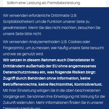
Sofern eine Leistung als Fremdlaborleistung
ausgewiesen ist, teilen wir Ihnen auf Anfrage gerne den
Namen des Fremdlabors mit. Mit der Beauftragung der
Wir verwenden erforderliche Drittinhalte (z.B.
Fremdlaborleistung erklären Sie sich mit dieser
Scriptbibliotheken) um die Funktion unserer Seite zu
Vereinbarung einverstanden.
gewährleisten. Wenn Sie dies nicht möchten, besuchen Sie
unsere Seite bitte nicht.
Wir verwenden Analysemethoden (z.B. Cookies oder
IMPRESSUM
Fingerprints), um zu messen, wie häufig unsere Seite besucht
und wie sie genutzt wird.
DATENSCHUTZ
Wir setzen in diesem Rahmen auch Dienstleister in
KONTAKT
Drittländern außerhalb der EU ohne angemessenes
Datenschutzniveau ein, was folgende Risiken birgt:
NEWSLETTER
Zugriff durch Behörden ohne Information, keine
ADRESSE
Betroffenenrechte, keine Rechtsmittel, Kontrollverlust.
MVZ Medizinisches Labor Nord MLN GmbH
Mit Ihrer Einstellung willigen Sie in die oben beschriebenen
Vorgänge ein. Sie können Ihre Einwilligung mit Wirkung für die
Essener Straße 108
Zukunft widerrufen. Mehr Informationen finden Sie in unserer
22419 Hamburg
Datenschutzerklärung
.