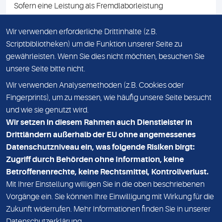
Sofern eine Leistung als Fremdlaborleistung
ausgewiesen ist, teilen wir Ihnen auf Anfrage gerne den
Namen des Fremdlabors mit. Mit der Beauftragung der
Wir verwenden erforderliche Drittinhalte (z.B.
Fremdlaborleistung erklären Sie sich mit dieser
Scriptbibliotheken) um die Funktion unserer Seite zu
Vereinbarung einverstanden.
gewährleisten. Wenn Sie dies nicht möchten, besuchen Sie
unsere Seite bitte nicht.
Wir verwenden Analysemethoden (z.B. Cookies oder
IMPRESSUM
Fingerprints), um zu messen, wie häufig unsere Seite besucht
und wie sie genutzt wird.
DATENSCHUTZ
Wir setzen in diesem Rahmen auch Dienstleister in
KONTAKT
Drittländern außerhalb der EU ohne angemessenes
Datenschutzniveau ein, was folgende Risiken birgt:
NEWSLETTER
Zugriff durch Behörden ohne Information, keine
ADRESSE
Betroffenenrechte, keine Rechtsmittel, Kontrollverlust.
MVZ Medizinisches Labor Nord MLN GmbH
Mit Ihrer Einstellung willigen Sie in die oben beschriebenen
Vorgänge ein. Sie können Ihre Einwilligung mit Wirkung für die
Essener Straße 108
Zukunft widerrufen. Mehr Informationen finden Sie in unserer
22419 Hamburg
Datenschutzerklärung
.