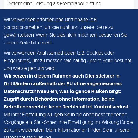
Sofern eine Leistung als Fremdlaborleistung
ausgewiesen ist, teilen wir Ihnen auf Anfrage gerne den
Namen des Fremdlabors mit. Mit der Beauftragung der
Wir verwenden erforderliche Drittinhalte (z.B.
Fremdlaborleistung erklären Sie sich mit dieser
Scriptbibliotheken) um die Funktion unserer Seite zu
Vereinbarung einverstanden.
gewährleisten. Wenn Sie dies nicht möchten, besuchen Sie
unsere Seite bitte nicht.
Wir verwenden Analysemethoden (z.B. Cookies oder
IMPRESSUM
Fingerprints), um zu messen, wie häufig unsere Seite besucht
und wie sie genutzt wird.
DATENSCHUTZ
Wir setzen in diesem Rahmen auch Dienstleister in
KONTAKT
Drittländern außerhalb der EU ohne angemessenes
Datenschutzniveau ein, was folgende Risiken birgt:
NEWSLETTER
Zugriff durch Behörden ohne Information, keine
ADRESSE
Betroffenenrechte, keine Rechtsmittel, Kontrollverlust.
MVZ Medizinisches Labor Nord MLN GmbH
Mit Ihrer Einstellung willigen Sie in die oben beschriebenen
Vorgänge ein. Sie können Ihre Einwilligung mit Wirkung für die
Essener Straße 108
Zukunft widerrufen. Mehr Informationen finden Sie in unserer
22419 Hamburg
Datenschutzerklärung
.