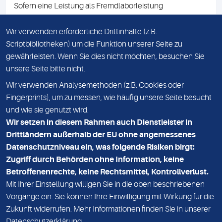
Sofern eine Leistung als Fremdlaborleistung
ausgewiesen ist, teilen wir Ihnen auf Anfrage gerne den
Namen des Fremdlabors mit. Mit der Beauftragung der
Wir verwenden erforderliche Drittinhalte (z.B.
Fremdlaborleistung erklären Sie sich mit dieser
Scriptbibliotheken) um die Funktion unserer Seite zu
Vereinbarung einverstanden.
gewährleisten. Wenn Sie dies nicht möchten, besuchen Sie
unsere Seite bitte nicht.
Wir verwenden Analysemethoden (z.B. Cookies oder
IMPRESSUM
Fingerprints), um zu messen, wie häufig unsere Seite besucht
und wie sie genutzt wird.
DATENSCHUTZ
Wir setzen in diesem Rahmen auch Dienstleister in
KONTAKT
Drittländern außerhalb der EU ohne angemessenes
Datenschutzniveau ein, was folgende Risiken birgt:
NEWSLETTER
Zugriff durch Behörden ohne Information, keine
ADRESSE
Betroffenenrechte, keine Rechtsmittel, Kontrollverlust.
MVZ Medizinisches Labor Nord MLN GmbH
Mit Ihrer Einstellung willigen Sie in die oben beschriebenen
Vorgänge ein. Sie können Ihre Einwilligung mit Wirkung für die
Essener Straße 108
Zukunft widerrufen. Mehr Informationen finden Sie in unserer
22419 Hamburg
Datenschutzerklärung
.