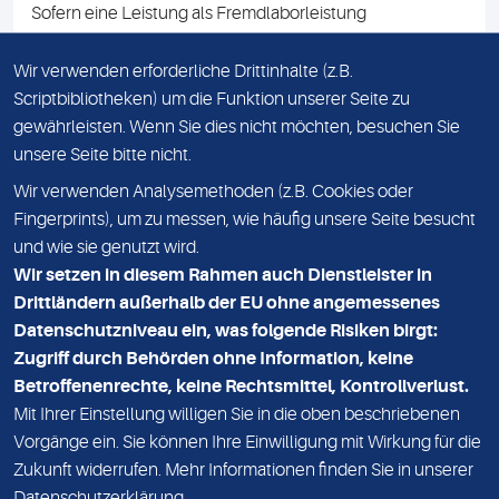
Sofern eine Leistung als Fremdlaborleistung
ausgewiesen ist, teilen wir Ihnen auf Anfrage gerne den
Namen des Fremdlabors mit. Mit der Beauftragung der
Wir verwenden erforderliche Drittinhalte (z.B.
Fremdlaborleistung erklären Sie sich mit dieser
Scriptbibliotheken) um die Funktion unserer Seite zu
Vereinbarung einverstanden.
gewährleisten. Wenn Sie dies nicht möchten, besuchen Sie
unsere Seite bitte nicht.
Wir verwenden Analysemethoden (z.B. Cookies oder
IMPRESSUM
Fingerprints), um zu messen, wie häufig unsere Seite besucht
und wie sie genutzt wird.
DATENSCHUTZ
Wir setzen in diesem Rahmen auch Dienstleister in
KONTAKT
Drittländern außerhalb der EU ohne angemessenes
Datenschutzniveau ein, was folgende Risiken birgt:
NEWSLETTER
Zugriff durch Behörden ohne Information, keine
ADRESSE
Betroffenenrechte, keine Rechtsmittel, Kontrollverlust.
MVZ Medizinisches Labor Nord MLN GmbH
Mit Ihrer Einstellung willigen Sie in die oben beschriebenen
Vorgänge ein. Sie können Ihre Einwilligung mit Wirkung für die
Essener Straße 108
Zukunft widerrufen. Mehr Informationen finden Sie in unserer
22419 Hamburg
Datenschutzerklärung
.