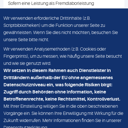
Sofern eine Leistung als Fremdlaborleistung
ausgewiesen ist, teilen wir Ihnen auf Anfrage gerne den
Namen des Fremdlabors mit. Mit der Beauftragung der
Wir verwenden erforderliche Drittinhalte (z.B.
Fremdlaborleistung erklären Sie sich mit dieser
Scriptbibliotheken) um die Funktion unserer Seite zu
Vereinbarung einverstanden.
gewährleisten. Wenn Sie dies nicht möchten, besuchen Sie
unsere Seite bitte nicht.
Wir verwenden Analysemethoden (z.B. Cookies oder
IMPRESSUM
Fingerprints), um zu messen, wie häufig unsere Seite besucht
und wie sie genutzt wird.
DATENSCHUTZ
Wir setzen in diesem Rahmen auch Dienstleister in
KONTAKT
Drittländern außerhalb der EU ohne angemessenes
Datenschutzniveau ein, was folgende Risiken birgt:
NEWSLETTER
Zugriff durch Behörden ohne Information, keine
ADRESSE
Betroffenenrechte, keine Rechtsmittel, Kontrollverlust.
MVZ Medizinisches Labor Nord MLN GmbH
Mit Ihrer Einstellung willigen Sie in die oben beschriebenen
Vorgänge ein. Sie können Ihre Einwilligung mit Wirkung für die
Essener Straße 108
Zukunft widerrufen. Mehr Informationen finden Sie in unserer
22419 Hamburg
Datenschutzerklärung
.