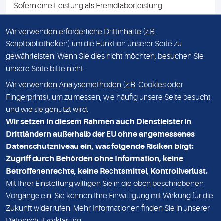
Sofern eine Leistung als Fremdlaborleistung
ausgewiesen ist, teilen wir Ihnen auf Anfrage gerne den
Namen des Fremdlabors mit. Mit der Beauftragung der
Wir verwenden erforderliche Drittinhalte (z.B.
Fremdlaborleistung erklären Sie sich mit dieser
Scriptbibliotheken) um die Funktion unserer Seite zu
Vereinbarung einverstanden.
gewährleisten. Wenn Sie dies nicht möchten, besuchen Sie
unsere Seite bitte nicht.
Wir verwenden Analysemethoden (z.B. Cookies oder
IMPRESSUM
Fingerprints), um zu messen, wie häufig unsere Seite besucht
und wie sie genutzt wird.
DATENSCHUTZ
Wir setzen in diesem Rahmen auch Dienstleister in
KONTAKT
Drittländern außerhalb der EU ohne angemessenes
Datenschutzniveau ein, was folgende Risiken birgt:
NEWSLETTER
Zugriff durch Behörden ohne Information, keine
ADRESSE
Betroffenenrechte, keine Rechtsmittel, Kontrollverlust.
MVZ Medizinisches Labor Nord MLN GmbH
Mit Ihrer Einstellung willigen Sie in die oben beschriebenen
Vorgänge ein. Sie können Ihre Einwilligung mit Wirkung für die
Essener Straße 108
Zukunft widerrufen. Mehr Informationen finden Sie in unserer
22419 Hamburg
Datenschutzerklärung
.