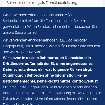
Sofern eine Leistung als Fremdlaborleistung
ausgewiesen ist, teilen wir Ihnen auf Anfrage gerne den
Namen des Fremdlabors mit. Mit der Beauftragung der
Wir verwenden erforderliche Drittinhalte (z.B.
Fremdlaborleistung erklären Sie sich mit dieser
Scriptbibliotheken) um die Funktion unserer Seite zu
Vereinbarung einverstanden.
gewährleisten. Wenn Sie dies nicht möchten, besuchen Sie
unsere Seite bitte nicht.
Wir verwenden Analysemethoden (z.B. Cookies oder
IMPRESSUM
Fingerprints), um zu messen, wie häufig unsere Seite besucht
und wie sie genutzt wird.
DATENSCHUTZ
Wir setzen in diesem Rahmen auch Dienstleister in
KONTAKT
Drittländern außerhalb der EU ohne angemessenes
Datenschutzniveau ein, was folgende Risiken birgt:
NEWSLETTER
Zugriff durch Behörden ohne Information, keine
ADRESSE
Betroffenenrechte, keine Rechtsmittel, Kontrollverlust.
MVZ Medizinisches Labor Nord MLN GmbH
Mit Ihrer Einstellung willigen Sie in die oben beschriebenen
Vorgänge ein. Sie können Ihre Einwilligung mit Wirkung für die
Essener Straße 108
Zukunft widerrufen. Mehr Informationen finden Sie in unserer
22419 Hamburg
Datenschutzerklärung
.