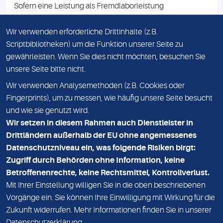
Sofern eine Leistung als Fremdlaborleistung
ausgewiesen ist, teilen wir Ihnen auf Anfrage gerne den
Namen des Fremdlabors mit. Mit der Beauftragung der
Wir verwenden erforderliche Drittinhalte (z.B.
Fremdlaborleistung erklären Sie sich mit dieser
Scriptbibliotheken) um die Funktion unserer Seite zu
Vereinbarung einverstanden.
gewährleisten. Wenn Sie dies nicht möchten, besuchen Sie
unsere Seite bitte nicht.
Wir verwenden Analysemethoden (z.B. Cookies oder
IMPRESSUM
Fingerprints), um zu messen, wie häufig unsere Seite besucht
und wie sie genutzt wird.
DATENSCHUTZ
Wir setzen in diesem Rahmen auch Dienstleister in
KONTAKT
Drittländern außerhalb der EU ohne angemessenes
Datenschutzniveau ein, was folgende Risiken birgt:
NEWSLETTER
Zugriff durch Behörden ohne Information, keine
ADRESSE
Betroffenenrechte, keine Rechtsmittel, Kontrollverlust.
MVZ Medizinisches Labor Nord MLN GmbH
Mit Ihrer Einstellung willigen Sie in die oben beschriebenen
Vorgänge ein. Sie können Ihre Einwilligung mit Wirkung für die
Essener Straße 108
Zukunft widerrufen. Mehr Informationen finden Sie in unserer
22419 Hamburg
Datenschutzerklärung
.