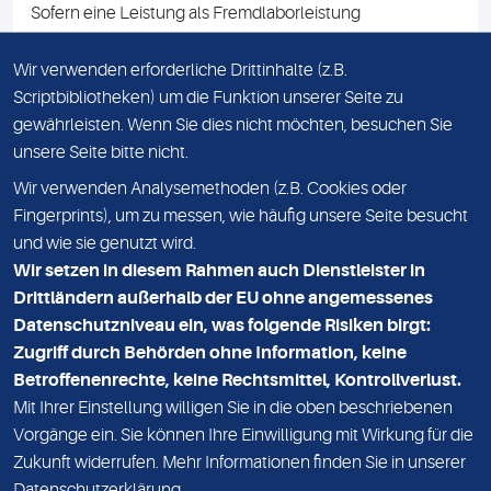
Sofern eine Leistung als Fremdlaborleistung
ausgewiesen ist, teilen wir Ihnen auf Anfrage gerne den
Namen des Fremdlabors mit. Mit der Beauftragung der
Wir verwenden erforderliche Drittinhalte (z.B.
Fremdlaborleistung erklären Sie sich mit dieser
Scriptbibliotheken) um die Funktion unserer Seite zu
Vereinbarung einverstanden.
gewährleisten. Wenn Sie dies nicht möchten, besuchen Sie
unsere Seite bitte nicht.
Wir verwenden Analysemethoden (z.B. Cookies oder
IMPRESSUM
Fingerprints), um zu messen, wie häufig unsere Seite besucht
und wie sie genutzt wird.
DATENSCHUTZ
Wir setzen in diesem Rahmen auch Dienstleister in
KONTAKT
Drittländern außerhalb der EU ohne angemessenes
Datenschutzniveau ein, was folgende Risiken birgt:
NEWSLETTER
Zugriff durch Behörden ohne Information, keine
ADRESSE
Betroffenenrechte, keine Rechtsmittel, Kontrollverlust.
MVZ Medizinisches Labor Nord MLN GmbH
Mit Ihrer Einstellung willigen Sie in die oben beschriebenen
Vorgänge ein. Sie können Ihre Einwilligung mit Wirkung für die
Essener Straße 108
Zukunft widerrufen. Mehr Informationen finden Sie in unserer
22419 Hamburg
Datenschutzerklärung
.