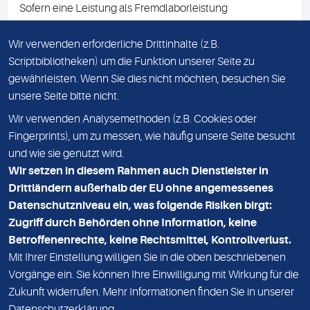
Sofern eine Leistung als Fremdlaborleistung
ausgewiesen ist, teilen wir Ihnen auf Anfrage gerne den
Namen des Fremdlabors mit. Mit der Beauftragung der
Wir verwenden erforderliche Drittinhalte (z.B.
Fremdlaborleistung erklären Sie sich mit dieser
Scriptbibliotheken) um die Funktion unserer Seite zu
Vereinbarung einverstanden.
gewährleisten. Wenn Sie dies nicht möchten, besuchen Sie
unsere Seite bitte nicht.
Wir verwenden Analysemethoden (z.B. Cookies oder
IMPRESSUM
Fingerprints), um zu messen, wie häufig unsere Seite besucht
und wie sie genutzt wird.
DATENSCHUTZ
Wir setzen in diesem Rahmen auch Dienstleister in
KONTAKT
Drittländern außerhalb der EU ohne angemessenes
Datenschutzniveau ein, was folgende Risiken birgt:
NEWSLETTER
Zugriff durch Behörden ohne Information, keine
ADRESSE
Betroffenenrechte, keine Rechtsmittel, Kontrollverlust.
MVZ Medizinisches Labor Nord MLN GmbH
Mit Ihrer Einstellung willigen Sie in die oben beschriebenen
Vorgänge ein. Sie können Ihre Einwilligung mit Wirkung für die
Essener Straße 108
Zukunft widerrufen. Mehr Informationen finden Sie in unserer
22419 Hamburg
Datenschutzerklärung
.