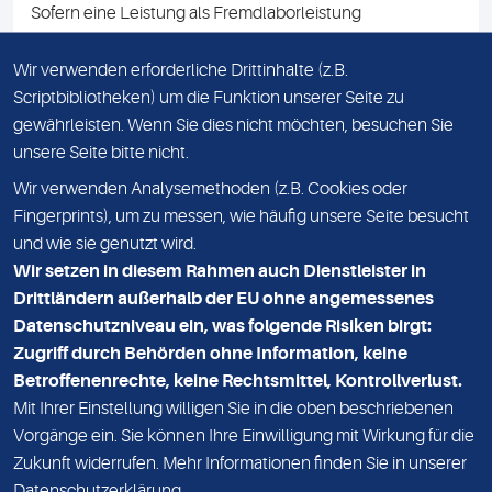
Sofern eine Leistung als Fremdlaborleistung
ausgewiesen ist, teilen wir Ihnen auf Anfrage gerne den
Namen des Fremdlabors mit. Mit der Beauftragung der
Wir verwenden erforderliche Drittinhalte (z.B.
Fremdlaborleistung erklären Sie sich mit dieser
Scriptbibliotheken) um die Funktion unserer Seite zu
Vereinbarung einverstanden.
gewährleisten. Wenn Sie dies nicht möchten, besuchen Sie
unsere Seite bitte nicht.
Wir verwenden Analysemethoden (z.B. Cookies oder
IMPRESSUM
Fingerprints), um zu messen, wie häufig unsere Seite besucht
und wie sie genutzt wird.
DATENSCHUTZ
Wir setzen in diesem Rahmen auch Dienstleister in
KONTAKT
Drittländern außerhalb der EU ohne angemessenes
Datenschutzniveau ein, was folgende Risiken birgt:
NEWSLETTER
Zugriff durch Behörden ohne Information, keine
ADRESSE
Betroffenenrechte, keine Rechtsmittel, Kontrollverlust.
MVZ Medizinisches Labor Nord MLN GmbH
Mit Ihrer Einstellung willigen Sie in die oben beschriebenen
Vorgänge ein. Sie können Ihre Einwilligung mit Wirkung für die
Essener Straße 108
Zukunft widerrufen. Mehr Informationen finden Sie in unserer
22419 Hamburg
Datenschutzerklärung
.