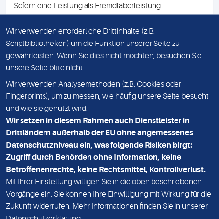
Sofern eine Leistung als Fremdlaborleistung
ausgewiesen ist, teilen wir Ihnen auf Anfrage gerne den
Namen des Fremdlabors mit. Mit der Beauftragung der
Wir verwenden erforderliche Drittinhalte (z.B.
Fremdlaborleistung erklären Sie sich mit dieser
Scriptbibliotheken) um die Funktion unserer Seite zu
Vereinbarung einverstanden.
gewährleisten. Wenn Sie dies nicht möchten, besuchen Sie
unsere Seite bitte nicht.
Wir verwenden Analysemethoden (z.B. Cookies oder
IMPRESSUM
Fingerprints), um zu messen, wie häufig unsere Seite besucht
und wie sie genutzt wird.
DATENSCHUTZ
Wir setzen in diesem Rahmen auch Dienstleister in
KONTAKT
Drittländern außerhalb der EU ohne angemessenes
Datenschutzniveau ein, was folgende Risiken birgt:
NEWSLETTER
Zugriff durch Behörden ohne Information, keine
ADRESSE
Betroffenenrechte, keine Rechtsmittel, Kontrollverlust.
MVZ Medizinisches Labor Nord MLN GmbH
Mit Ihrer Einstellung willigen Sie in die oben beschriebenen
Vorgänge ein. Sie können Ihre Einwilligung mit Wirkung für die
Essener Straße 108
Zukunft widerrufen. Mehr Informationen finden Sie in unserer
22419 Hamburg
Datenschutzerklärung
.