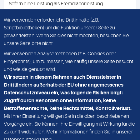
Sofern eine Leistung als Fremdlaborleistung
ausgewiesen ist, teilen wir Ihnen auf Anfrage gerne den
Namen des Fremdlabors mit. Mit der Beauftragung der
Wir verwenden erforderliche Drittinhalte (z.B.
Fremdlaborleistung erklären Sie sich mit dieser
Scriptbibliotheken) um die Funktion unserer Seite zu
Vereinbarung einverstanden.
gewährleisten. Wenn Sie dies nicht möchten, besuchen Sie
unsere Seite bitte nicht.
Wir verwenden Analysemethoden (z.B. Cookies oder
IMPRESSUM
Fingerprints), um zu messen, wie häufig unsere Seite besucht
und wie sie genutzt wird.
DATENSCHUTZ
Wir setzen in diesem Rahmen auch Dienstleister in
KONTAKT
Drittländern außerhalb der EU ohne angemessenes
Datenschutzniveau ein, was folgende Risiken birgt:
NEWSLETTER
Zugriff durch Behörden ohne Information, keine
ADRESSE
Betroffenenrechte, keine Rechtsmittel, Kontrollverlust.
MVZ Medizinisches Labor Nord MLN GmbH
Mit Ihrer Einstellung willigen Sie in die oben beschriebenen
Vorgänge ein. Sie können Ihre Einwilligung mit Wirkung für die
Essener Straße 108
Zukunft widerrufen. Mehr Informationen finden Sie in unserer
22419 Hamburg
Datenschutzerklärung
.