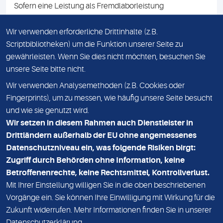
Sofern eine Leistung als Fremdlaborleistung
ausgewiesen ist, teilen wir Ihnen auf Anfrage gerne den
Namen des Fremdlabors mit. Mit der Beauftragung der
Wir verwenden erforderliche Drittinhalte (z.B.
Fremdlaborleistung erklären Sie sich mit dieser
Scriptbibliotheken) um die Funktion unserer Seite zu
Vereinbarung einverstanden.
gewährleisten. Wenn Sie dies nicht möchten, besuchen Sie
unsere Seite bitte nicht.
Wir verwenden Analysemethoden (z.B. Cookies oder
IMPRESSUM
Fingerprints), um zu messen, wie häufig unsere Seite besucht
und wie sie genutzt wird.
DATENSCHUTZ
Wir setzen in diesem Rahmen auch Dienstleister in
KONTAKT
Drittländern außerhalb der EU ohne angemessenes
Datenschutzniveau ein, was folgende Risiken birgt:
NEWSLETTER
Zugriff durch Behörden ohne Information, keine
ADRESSE
Betroffenenrechte, keine Rechtsmittel, Kontrollverlust.
MVZ Medizinisches Labor Nord MLN GmbH
Mit Ihrer Einstellung willigen Sie in die oben beschriebenen
Vorgänge ein. Sie können Ihre Einwilligung mit Wirkung für die
Essener Straße 108
Zukunft widerrufen. Mehr Informationen finden Sie in unserer
22419 Hamburg
Datenschutzerklärung
.