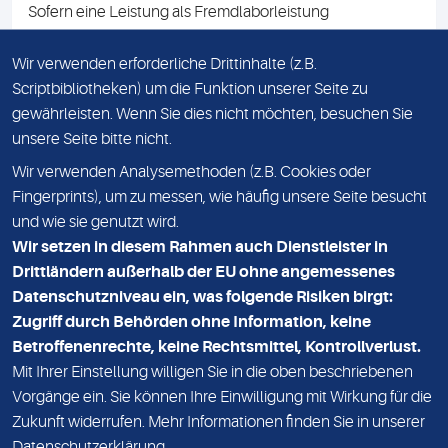
Sofern eine Leistung als Fremdlaborleistung
ausgewiesen ist, teilen wir Ihnen auf Anfrage gerne den
Namen des Fremdlabors mit. Mit der Beauftragung der
Wir verwenden erforderliche Drittinhalte (z.B.
Fremdlaborleistung erklären Sie sich mit dieser
Scriptbibliotheken) um die Funktion unserer Seite zu
Vereinbarung einverstanden.
gewährleisten. Wenn Sie dies nicht möchten, besuchen Sie
unsere Seite bitte nicht.
Wir verwenden Analysemethoden (z.B. Cookies oder
IMPRESSUM
Fingerprints), um zu messen, wie häufig unsere Seite besucht
und wie sie genutzt wird.
DATENSCHUTZ
Wir setzen in diesem Rahmen auch Dienstleister in
KONTAKT
Drittländern außerhalb der EU ohne angemessenes
Datenschutzniveau ein, was folgende Risiken birgt:
NEWSLETTER
Zugriff durch Behörden ohne Information, keine
ADRESSE
Betroffenenrechte, keine Rechtsmittel, Kontrollverlust.
MVZ Medizinisches Labor Nord MLN GmbH
Mit Ihrer Einstellung willigen Sie in die oben beschriebenen
Vorgänge ein. Sie können Ihre Einwilligung mit Wirkung für die
Essener Straße 108
Zukunft widerrufen. Mehr Informationen finden Sie in unserer
22419 Hamburg
Datenschutzerklärung
.