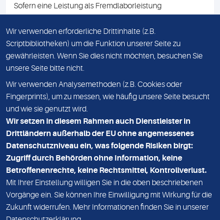
Sofern eine Leistung als Fremdlaborleistung
ausgewiesen ist, teilen wir Ihnen auf Anfrage gerne den
Namen des Fremdlabors mit. Mit der Beauftragung der
Wir verwenden erforderliche Drittinhalte (z.B.
Fremdlaborleistung erklären Sie sich mit dieser
Scriptbibliotheken) um die Funktion unserer Seite zu
Vereinbarung einverstanden.
gewährleisten. Wenn Sie dies nicht möchten, besuchen Sie
unsere Seite bitte nicht.
Wir verwenden Analysemethoden (z.B. Cookies oder
IMPRESSUM
Fingerprints), um zu messen, wie häufig unsere Seite besucht
und wie sie genutzt wird.
DATENSCHUTZ
Wir setzen in diesem Rahmen auch Dienstleister in
KONTAKT
Drittländern außerhalb der EU ohne angemessenes
Datenschutzniveau ein, was folgende Risiken birgt:
NEWSLETTER
Zugriff durch Behörden ohne Information, keine
ADRESSE
Betroffenenrechte, keine Rechtsmittel, Kontrollverlust.
MVZ Medizinisches Labor Nord MLN GmbH
Mit Ihrer Einstellung willigen Sie in die oben beschriebenen
Vorgänge ein. Sie können Ihre Einwilligung mit Wirkung für die
Essener Straße 108
Zukunft widerrufen. Mehr Informationen finden Sie in unserer
22419 Hamburg
Datenschutzerklärung
.